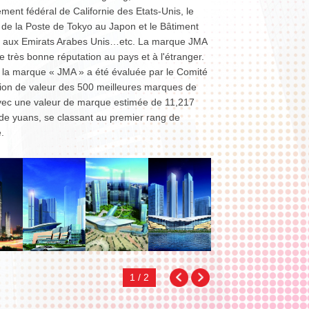
ent fédéral de Californie des Etats-Unis, le
 de la Poste de Tokyo au Japon et le Bâtiment
 aux Emirats Arabes Unis…etc. La marque JMA
ne très bonne réputation au pays et à l'étranger.
 la marque « JMA » a été évaluée par le Comité
tion de valeur des 500 meilleures marques de
vec une valeur de marque estimée de 11,217
 de yuans, se classant au premier rang de
Projet du Nouveau monde à Shenyang
e.
1 / 2