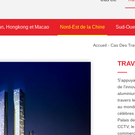
an, Hongkong et Macao
Nord-Est de la Chine
Sud-Oues
Accueil
-
Cas Des Tra
TRAV
CT.
S'appuyan
de l'inno
aluminium
travers l
au monde.
célèbres 
Palais de
CCTV, le 
commerci