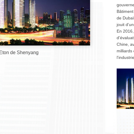
gouvernem
Bâtiment
de Dubaï
jouit d'u
En 2016,
d'évalua
Chine, a
milliards
 Eton de Shenyang
l'industri