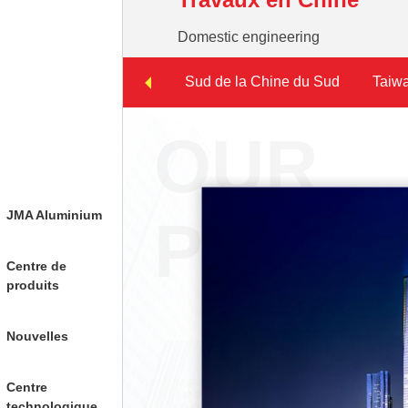
Domestic engineering
Sud de la Chine du Sud
Taiw
OUR
JMA Aluminium
PROJE
Centre de
produits
Nouvelles
Centre
technologique