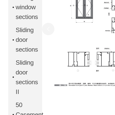
window
sections
Sliding
door
sections
Sliding
door
sections
II
50
Casement