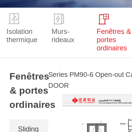
Isolation
Murs-
Fenêtres &
thermique
rideaux
portes
ordinaires
Series PM90-6 Open-out 
Fenêtres
DOOR
& portes
ordinaires
Sliding