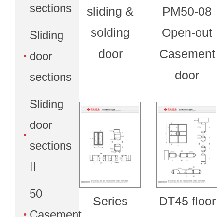
sections
sliding &
PM50-08
solding
Open-out
Sliding
door
Casement
door
door
sections
Sliding
door
sections
II
50
Series
DT45 floor
Casement