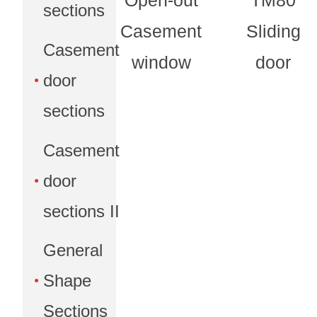
Open-out
TM80
sections
Casement
Sliding
Casement
window
door
door
sections
Casement
door
sections II
General
Shape
Sections