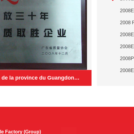
2008Entreprise de qualité de la province du Guangdong depuis 30 années après la réforme et l'ouverture
2009No
2009En
e Factory (Group)