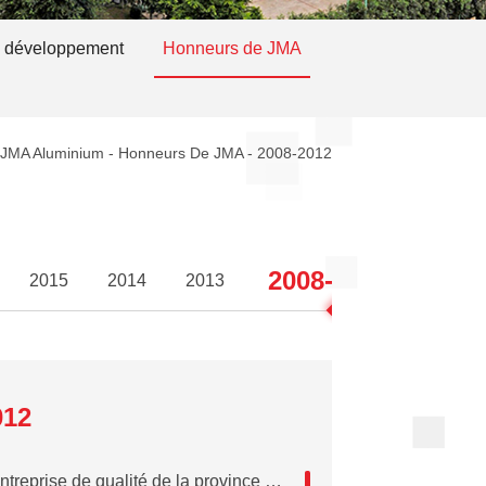
e développement
Honneurs de JMA
-
JMA Aluminium
-
Honneurs De JMA
-
2008-2012
2008-2012
2015
2014
2013
2004-
012
2008Entreprise de qualité de la province du Guangdong depuis 30 années après la réforme et l'ouverture