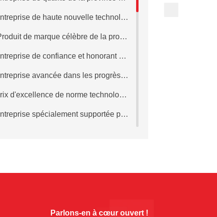
2008Entreprise de haute nouvelle technologie
2008 Produit de marque célèbre de la province du Guangdong
2008Entreprise de confiance et honorant ses contrats pendant 7 années consécutives
2008Entreprise avancée dans les progrès technologique de construction et d'innovation technologique de Chine
2008Prix d'excellence de norme technologique du Comité national technologique de normalisation de métaux non-ferreux
2008Entreprise spécialement supportée par le Plan de développement “Aigle”
2009Entreprise de confiance honorant ses contrats
uveau produit national clé
Pendant huit années consécutives, 2009 et Enterprise Crédible
terprise de production propre
2009Collectivité avancée dans l'industrie des métaux non ferreux de Chine
Parlons-en à cœur ouvert !