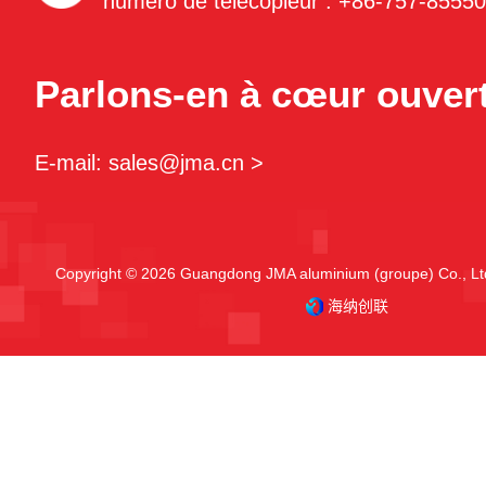
numéro de télécopieur : +86-757-8555
Parlons-en à cœur ouvert
E-mail: sales@jma.cn >
Copyright © 2026 Guangdong JMA aluminium (groupe) Co., Ltd
海纳创联