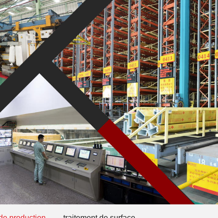
de production
traitement de surface