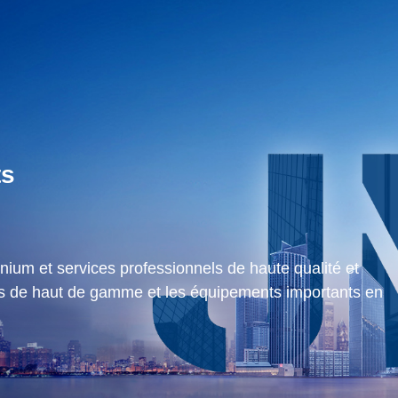
ts
nium et services professionnels de haute qualité et
s de haut de gamme et les équipements importants en