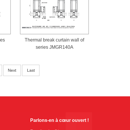
ies
Thermal break curtain wall of
series JMGR140A
Next
Last
Parlons-en à cœur ouvert !