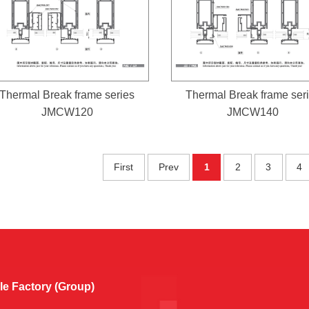
Thermal Break frame series
Thermal Break frame ser
JMCW120
JMCW140
First
Prev
1
2
3
4
e Factory (Group)