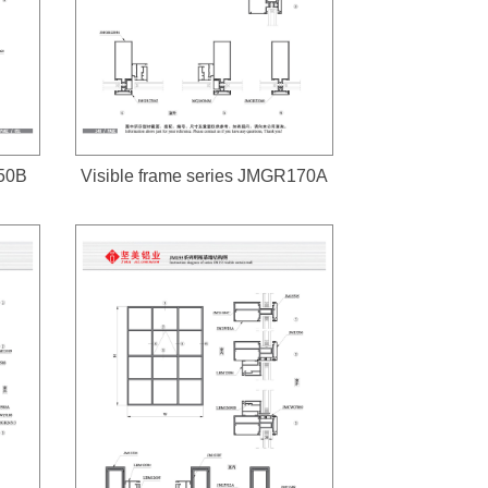
150B
Visible frame series JMGR170A