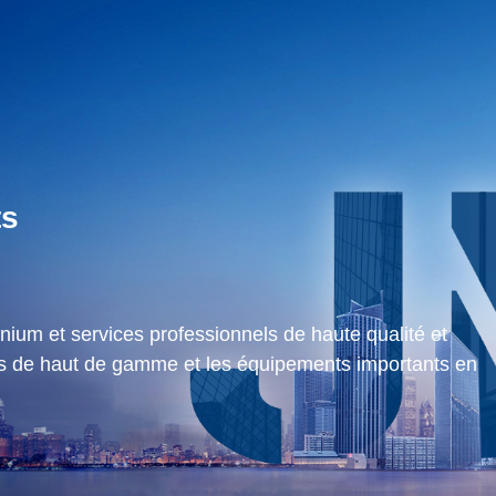
ts
nium et services professionnels de haute qualité et
s de haut de gamme et les équipements importants en