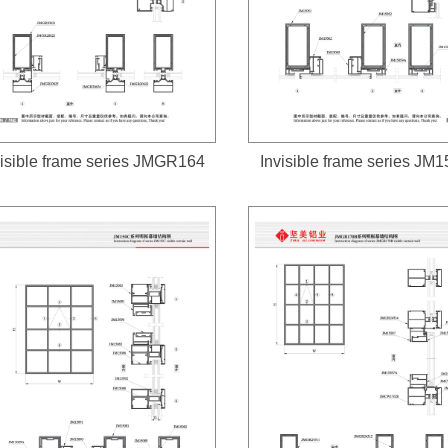
isible frame series JMGR164
Invisible frame series JM