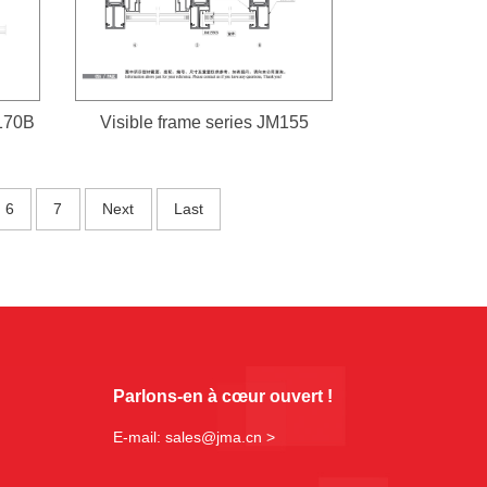
R170B
Visible frame series JM155
6
7
Next
Last
Parlons-en à cœur ouvert !
E-mail: sales@jma.cn >