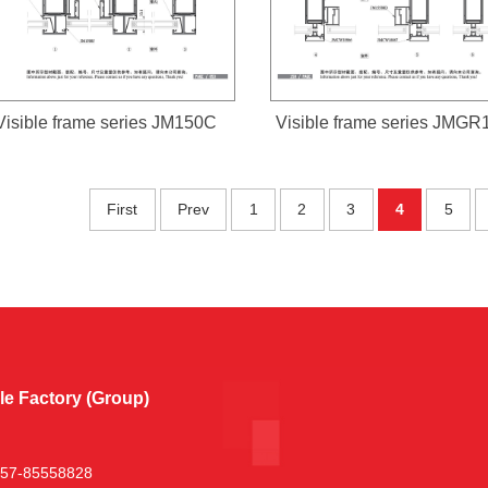
Visible frame series JM150C
Visible frame series JMG
First
Prev
1
2
3
4
5
e Factory (Group)
-757-85558828