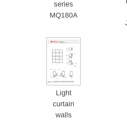
series
MQ180A
Light
curtain
walls