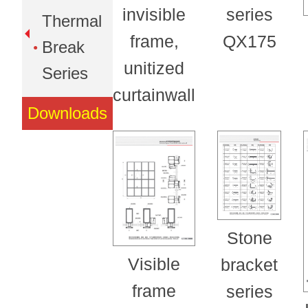
invisible
series
Thermal
frame,
QX175
Break
unitized
Series
curtainwall
Downloads
Stone
Visible
bracket
frame
series