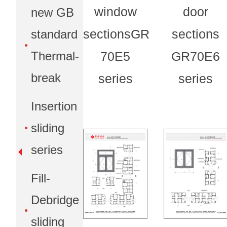
window
door
new GB
sectionsGR
sections
standard
Thermal-
70E5
GR70E6
break
series
series
Insertion
sliding
series
Fill-
Debridge
sliding