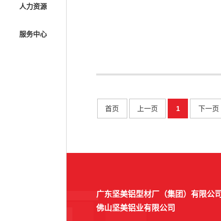
人力资源
献.pdf08 投诉解决机制披露.pdf09 可持
产品的回收和利用战略.pdf11 温室气体核查报
年、2025年_能源利用状况年报.pdf13
服务中心
及碳足迹报告.pdf14 氧化型材产品EP
告.pdf15 温室气体减排计划.pdf16 污染
物减排计划及目标.pdf18 大气污染物排放情
危废、固废管理情况一览表.pdf20 水
明.pdf21 渗漏泄漏风险辨识与管理计划一览
险评估报告.pdf23 生物多样性和生态系统
首页
上一页
1
下一页
保护区范围说明.pdf25 人权方针承诺书.p
女职工权益保护措施的有效性.pdf27 反现
在工作场所杜绝暴力和骚扰的方针.pdf2
效情况.pdf30 不使用冲突矿产的政策说明.
广东坚美铝型材厂（集团）有限公
佛山坚美铝业有限公司