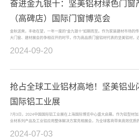
相会，共同开启建筑行业的新篇章！
奋进金九银十：坚美铝材绿色门窗
（高碑店）国际门窗博览会
金秋送爽，丰收在望，一年一度的“金九银十”如期而至。作为家装建材市场的传统
大门窗、建材展会的争相召开的时节，作为高品质门窗铝材代表的坚美铝材，
多地经销商，为广大家装消费者带来绿色、节能、安全稳固的门窗新选。9月20
2024-09-20
际门窗博览会在河北高碑店国际会展中心盛大启幕，作为门窗行业与建筑铝型
越的产品实力和专业的服务团队，在展会中熠熠生辉，吸引了海内外众多目光。
色转型国际合作，推进绿色低碳建筑发展”为主题，吸引了来自 50 多个国家
企业，以及涵盖绿色建筑行业上下游全产业链的国家级协会、顶尖科研机构、
名各界人士齐聚一堂，参展交流。 在“双碳”战略和健康中国理念的双重驱动下，绿色建筑正成为全球建筑业转
型升级的关键。坚美铝业积极拥抱这一趋势，在本届博览会上带来坚美98系列
抢占全球工业铝材高地！坚美铝业闪
窗、坚美145系列一体门等多款绿色节能门窗产品，并充分展示了氟碳、喷涂
处理方式及时尚色彩，吸引了众多参展观众的驻足了解。这些产品不仅在设计
国际铝工业展
一，而且充分考虑了北方地区的气候特点，在铝材、玻璃及其它辅助材料的选
优化，具备更加优异的气密、水密性能，显著提升了建筑的节能性。值得一提
7月3日，2024中国国际铝工业展在上海国际博览中心盛大启幕。作为铝型材
气对门窗造成损害的情况逐渐增加，本次展出的坚美门窗产品更特别强调安全
业材系列产品及工业铝应用整体解决方案亮相展会，为全球客商带来高效优质的“
也就门窗的安全、安装等多个消费者关心的问题，在现场给大家进行了详细的科
出”，全球客商点赞“坚美制造”展会现场，坚美展台（N3馆3C30）前客商络
固”而“美丽”的品牌内涵。展会期间，坚美铝业及其经销商的团队与众多客商进
2024-07-03
频，或深入了解技术细节，或咨询产品特性，或洽谈业务合作，共同见证坚美
他们在不同领域的铝型材需求，耐心地解答了关于材料特性、应用场景以及定