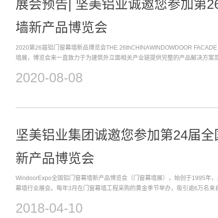
展会预告| 坚美铝业诚邀您参加第2
中国铝材，而其中，在全球已建成440米以上的十大高层建筑中，有五座选用
大用户对坚美铝材品牌的支持与认可，当之无愧成为建筑型材领域的“实力派”。
墙新产品博览会
门窗幕墙新产品博览会8月13日，第26届门窗幕墙新品展在广州·琶洲保利世
开幕，双馆联动，精彩不断，本次展会也“打响了行业全面复苏第一战”。WIND
2020第26届铝门窗幕墙新品博览会THE 26thCHINAWINDOWDOOR FAC
业趋势风向标，坚美铝业积极参与其中，展现中国品质，引领行业发展新风尚
墙展，博览会来一直致力于为建筑外立面相关产业链提供完整的产品解决方案
的行业口碑以及高质的新品，吸引众多客户慕名前来参观。在本次展会上，坚
引超过60,000名来自国内及海外103个国家的精准专业买家前来选购铝门窗
阳窗、重型推拉门等产品，并设门窗隔冷、隔音、隔热、水密、气密体验区，
2020-08-08
生产设备等相关产业链产品，让企业以最好的性价比同时对国内及海外市场进
引众多客商驻足洽谈。中国房地产业协会会长冯俊（左五）、中国房地产与门
窗幕墙展，借此向大家展现坚美的新产品、新面貌，诚邀新老客户前来参观、洽谈。
（右四）、中国房地产业协会产业协作委员会秘书长易强（右二）等领导嘉宾
15日（共3日）展会号：保利世贸博览馆4B12展会地址广州 · 保利世贸博览馆
人头攒动我司工作人员热情接待客人第26届铝门窗博览会首日收获满满14-1
客商前往坚美展位（保利世贸博览馆4B12）参观洽谈期待与您共赏坚美风采！
坚美铝业集团诚邀您参加第24届全
新产品博览会
WindoorExpo全国铝门窗幕墙新产品博览会（门窗幕墙展），始创于1995
幕墙行业展会。每年3月在门窗幕墙工程采购的黄金季节举办，吸引逾6万名来自
准买家前来选购铝门窗幕墙及其配套件、生产加工设备等新产品，让企业以最
2018-04-10
展。坚美铝业将参加本届门窗幕墙展，借此向大家展现坚美的新产品、新面貌