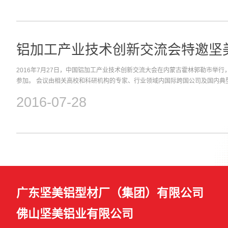
谈。展会时间：2018年3月11日 09:30-17:00 星期日 2018年3月12日 09:00-1
09:00-14:00 星期二坚美铝业集团 展位号：4B16 展位效果图
铝加工产业技术创新交流会特邀坚
2016年7月27日，中国铝加工产业技术创新交流大会在内蒙古霍林郭勒市举
参加。 会议由相关高校和科研机构的专家、行业领域内国际跨国公司及国内典
化部、科技部、中国有色金属工业协会等共同参与，就铝加工的技术创新上、
2016-07-28
讨。 2015年，面对复杂困难的国际国内经济形势，中国铝加工工业实现了持
初步统计数达到5236.06万吨，同比增长8.99%，实现利润515.87亿元，
34.17%。虽然铝加工行业固定资产投资同比出现下降，但主营业务收入、销
稳，技术创新、产品开发、结构调整等稳中有进，铝加工成为中国有色金属工
“十二五”实现圆满收官。 2016年是中国“十三五”开局之年，发展前景令人鼓
势更加扑朔迷离、国内经济下行压力进一步加大的一年。为进一步谋划铝加工
现“十三五”良好开局，中国有色金属加工工业协会和内蒙古霍林郭勒市人民政府于2
古霍林郭勒市联合召开2016中国铝加工产业技术创新交流大会（中国铝加工年
容：（一）2016中国铝加工产业技术创新交流大会；（二）第二届中国铝加
广东坚美铝型材厂（集团）有限公司
坛；（三）部分省市铝行业协会负责人座谈会；（四）中国有色金属加工工业
会。
佛山坚美铝业有限公司