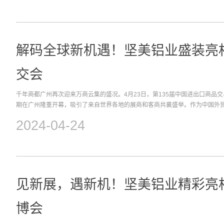
坚美集中展示了交通运输、新能源储能、智能制造装备、热管理、实心材等工
友好的交流氛围。坚美团队通过这种直接的沟通和产品展示，进一步洞察了当
工业铝型材未来发展，吸引了众多参展客商的驻足围观、洽谈咨询。现场展品
在国际国内门窗市场的持续开拓打下了坚实的基础。通过此次参展，坚美铝业
予厚望，派出了工业材销售部的精英团队，以专业和高效的服务迎接来自全球
创新成果，更彰显了其对绿色发展的坚定承诺。展望未来，坚美铝业将持续加
跨国市场合作及供货交付的疑虑，坚美展示了定制化的“坚美方案”，这一方案
致力于推动绿色低碳建筑的发展，为实现可持续发展目标贡献力量。9月20日至
兼容性，充分满足了客户的需求。在产品质量上，坚美建有全面的管控体系，
解码全球新机遇！坚美铝业盛装亮相
如火如荼地进行。坚美铝业材将一如既往地以专业的姿态和热情的服务迎接每
控，全流程确保产品稳定可靠；在产品对接中，构建售前、中、后服务团队，
河北高碑店国际会展中心A馆A1-3展位，亲身体验我们的绿色优质门窗产品，
求；在后期维护时，提供产品全生命周期质量保护，对市场、客户和产品负责
遇，期待与您的相遇！
交会
采购客商的肯定和赞扬。各方的评价不仅凸显了坚美产品的可靠品质，也反映
位。坚美“智”造！为高性能、高精度工业材生产带来启迪近年来，坚美铝业敏
千年商都广州再次迎来万商云集的盛况。4月23日，第135届中国进出口商品交
潮，积极拥抱新能源等新兴产业的广阔前景。坚美不仅迅速布局，而且深度涉
期在广州隆重开幕，吸引了来自世界各地的展商和客商共襄盛举。作为中国外贸的
电、储能电站等多个前沿领域，成功推出了一系列具有市场竞争力的铝材产品
会无疑是企业展示实力、开拓海外市场的重要舞台。在这个盛大的舞台上，坚
源产业对高性能铝材的严苛要求，更为坚美铝业的转型升级之路提供了坚实的
2024-04-24
高端铝合金门窗、铝合金围栏等多款绿色低碳铝产品惊艳亮相，充分展示了“佛
借对市场的精准洞察和不断增强的研发实力，坚美高性能工业型材在交通运输、
本届广交会上，坚美铝业推出的新型定制系统门窗吸引了众多目光。这些门窗
器、智能家居、海空装备、机械装备、实心材等众多领域均取得了不俗成绩，
观性，还融入了安全、环保、健康、智能等多重元素，满足了不同消费者的多
会，为更好地展现坚美在高端工业材方面的生产经验与技术，增进采购商对坚
门窗产品，更是凭借色彩多样、品质高端、手感细腻等多重特点，深深地吸引
知，坚美于展会现场设立了主题分享会，由广东坚美铝型材厂（集团）有限公
全球新能源产业的发展正如火如荼，新能源产品更是成为本届广交会上的“明星
陈谊伟从合金的研发与优化、模具的设计与加工以及挤压工艺这三个层面，进
时代步伐，积极布局新能源产业，如光伏、新能源汽车、风力发电、储能电站
见新展，遇新机！坚美铝业精彩亮相
度、多腔体、宽幅一体化成型以及 3C电子铝合金型材挤压技术的相关经验。
创新，为新能源行业提供高品质的零配件产品。这些举措不仅展示了坚美铝业
应接不暇。陈谊伟演讲图片在2024中国国际铝工业展上，坚美铝业向全球观
也为全球客商提供了更多符合国际标准的铝材产品选择。本届广交会，坚美铝
展潜力。坚美铝业将以技术创新为核心驱动力，推动产品的持续迭代与升级，
博会
品，其中有不少均与新能源产业息息相关，如汽车零部件等，引发多方关注。
市场需求为导向，致力于提供多样化的铝应用方案以及丰富的铝应用场景解决
人员与海外客商进行了深入交流，详细了解他们在工程机械、家居门窗等领域
的产品与服务。坚美团队合照展会精彩仍在延续诚邀您打卡坚美展位（N3馆3C