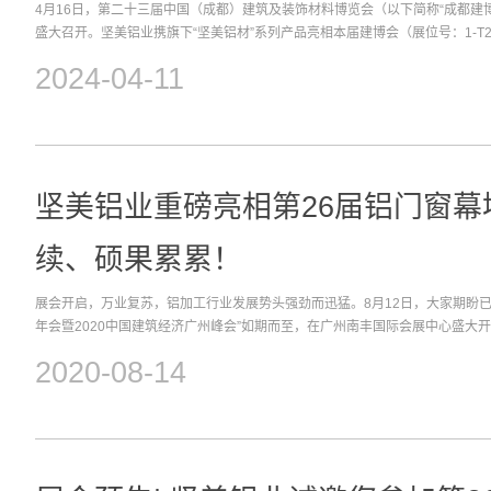
4月16日，第二十三届中国（成都）建筑及装饰材料博览会（以下简称“成都建
能、安全环保等特点，坚美的铝应用产品吸引了众多海外客商的关注和咨询。
盛大召开。坚美铝业携旗下“坚美铝材”系列产品亮相本届建博会（展位号：1-T
点、技术工艺、合作模式、生产规模等方面进行了详细了解。通过面对面的沟
重点展会，本届建博会11大展全开，涵盖门窗、智能家居、定制家居、建筑新
加深入地了解了客户的需求，为与更多国家客户展开深度合作奠定了坚实基础
2024-04-11
150000+平方米的展馆之中，汇聚1600+品牌，50000+新品、精品，共同
坚美铝业始终将出口市场视为重要战略方向。凭借卓越的产品质量、先进的技
新趋势。成都建博会现场大景图本届建博会，坚美铝业精心准备，从品牌展览
与了众多全球知名工程和标志性建筑项目，在海外市场上赢得了广泛的赞誉。在
展示了坚美建筑铝型材、门窗新材料的产品力，向广大家居、建材领域客商呈
下，坚美铝业正紧抓“一带一路”发展机遇，积极开拓沿线国家和地区市场，将
优势。坚美展馆大景图坚美铝业展区前人头攒动，洽谈合作氛围热烈浓厚，前
的是，今年第一季度以来，坚美铝材产品出口量平稳增长，“出海力”与全球品
绎不绝。工作人员耐心热情地逐一解答客商询问，并带领采购客商了解坚美系
具影响力和最大的对外贸易窗口展会，广交会为坚美铝业提供了一个展示品牌
性能、应用等详情。产品陈列图建博会上，坚美展出的系统门窗产品，不仅注
坚美铝业重磅亮相第26届铝门窗幕
这里，向境内外采购商全方位展示坚美的品牌魄力和产品魅力，加速“走出去”的步
还融入了安全、环保、健康、智能等多种元素，满足了不同消费者的需求和期
铝业将持续在广交会12.1展馆A11-12-B09-10 展位上与大家见面，欢迎全
美铝业了解专业参观观众的需求，为客户提供专业的服务方案，以及强大的终
续、硕果累累！
图坚美铝业凭借卓越的实力和品质，专业的团队与服务，在展会现场赢得了客
现场直接签约，正式成为坚美的经销商伙伴。未来，双方将携手并进，共创美
展会开启，万业复苏，铝加工行业发展势头强劲而迅猛。8月12日，大家期盼已
一年之计在于春，扬帆起航向未来。本届成都建博会，坚美铝业向广大客商展
年会暨2020中国建筑经济广州峰会”如期而至，在广州南丰国际会展中心盛大
独特魅力，增加了坚美品牌和产品的知名度和美誉度。展望未来，坚美铝业将
传递行业正能量。质量之魂 存于匠心——坚美再次摘获“建筑型材十大首选品牌
度，通过品牌化建设与精细化运营，提升坚美品牌的竞争力和影响力。同时，
2020-08-14
质量发展赋能！2019-2020年度“第15届AL-Survey门窗幕墙行业大型读者调查
的服务，不断满足终端消费者对高品质家居的需求，并逐渐进引导区域市场消
发布，我司不负众望，凭借雄厚的企业实力、优异的市场表现以及出众的产品品
首选品牌”殊荣。我司代表（左六）上台领奖本次奖项的评定，对型材企业的评
察企业的年度销售规模、产量外，从产品标在幕墙、门窗工程应用比例，市场
合考虑在大型工程及地标项目的参与情况，从品牌的用户认同度和产品的市场
标杆。“建筑型材十大首选品牌”奖牌近年来，铝型材的发展应用日新月异，全球