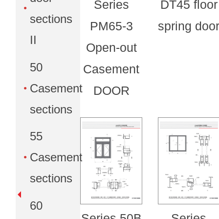
Series
DT45 floor
sections
PM65-3
spring doo
II
Open-out
50
Casement
Casement
DOOR
sections
55
Casement
sections
60
Series 50B
Series