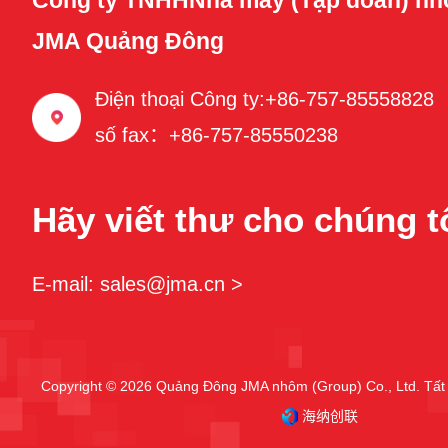
Công ty TNHHNhà máy (Tập đoàn) nh
JMA Quảng Đông
Điện thoại Công ty:+86-757-85558828
số fax：+86-757-85550238
Hãy viết thư cho chúng t
E-mail: sales@jma.cn >
Copyright © 2026 Quảng Đông JMA nhôm (Group) Co., Ltd. Tất 
海纳创联