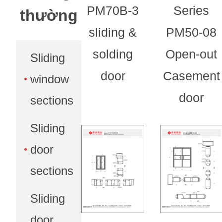
PM70B-3
Series
thường
sliding &
PM50-08
solding
Open-out
Sliding
door
Casement
window
door
sections
Sliding
door
sections
Sliding
door