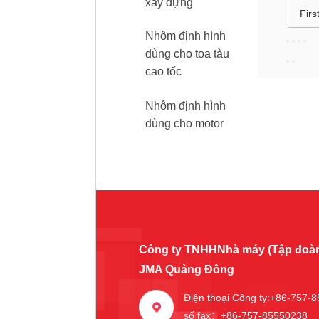
xây dựng
Firs
Nhôm định hình
dùng cho toa tàu
cao tốc
Nhôm định hình
dùng cho motor
Công ty TNHHNhà máy (Tập đoàn
JMA Quảng Đông
Điện thoại Công ty:+86-757-
số fax：+86-757-85550238