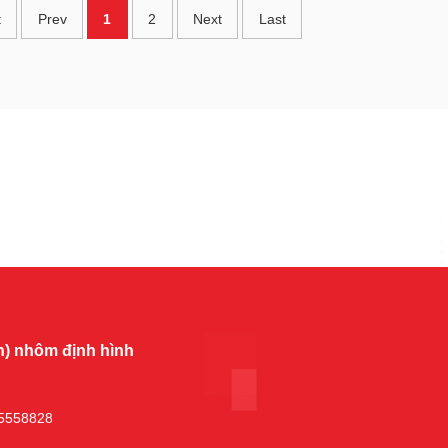
t
Prev
1
2
Next
Last
) nhôm định hình
85558828