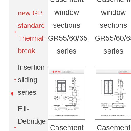
window
window
new GB
sections
sections
standard
GR55/60/65
GR55/60/6
Thermal-
break
series
series
Insertion
sliding
series
Fill-
Debridge
Casement
Casement