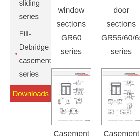
sliding
window
door
series
sections
sections
Fill-
GR60
GR55/60/6
Debridge
series
series
casement
series
Downloads
Casement
Casement