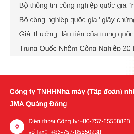
Công ty TNHHNhà máy (Tập đoàn) nh
JMA Quảng Đông
Điện thoại Công ty:+86-757-85558828
số fax：+86-757-85550238