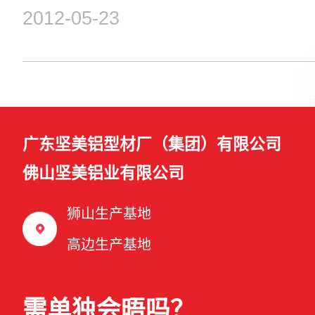
厂、狮西、华平、狮北，小榄、华涌、华立医院、长虹岭工业园、大沥车站等
2012-05-23
出行惠及沿途的村民，还为南海高新技术产业开发区北园，多家大型企业员
将会继续引入坚美铝材狮山厂区——三水广场，坚美铝材狮山厂区——小塘等
居民出行。热烈祝贺狮11路车开通使用—公交车直达坚美铝材狮山厂
广东坚美铝型材厂（集团）有限公司
佛山坚美铝业有限公司
狮山生产基地
高边生产基地
需单独会晤吗？