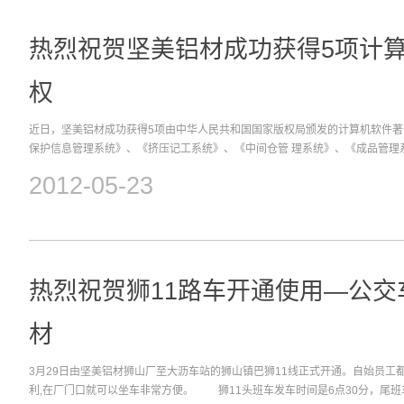
热烈祝贺坚美铝材成功获得5项计
权
近日，坚美铝材成功获得5项由中华人民共和国国家版权局颁发的计算机软件
保护信息管理系统》、《挤压记工系统》、《中间仓管 理系统》、《成品管理
以上计算机软件著作权的取得有利于保护公司的知识产权，有利于公司发挥自
2012-05-23
高 管理水平和管理效率，扩大管理半径，提升核心竞争力，推动信息化和工业
级和发展方式转变。
热烈祝贺狮11路车开通使用—公交
材
3月29日由坚美铝材狮山厂至大沥车站的狮山镇巴狮11线正式开通。自始员工
利,在厂门口就可以坐车非常方便。 狮11头班车发车时间是6点30分，尾班